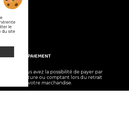
de
ohérente
iter le
 du site
PAIEMENT
Vous avez la possibilité de payer par
facture ou comptant lors du retrait
de votre marchandise.
LIVRAISON OU RETRAIT
Nous livrons en Suisse et à
l'étranger. Nous vous invitons à
prendre connaissance de nos modes
et tarifs de
livraison
avant de