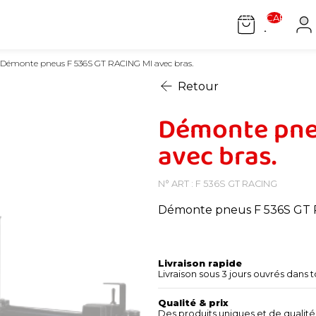
[[ WEEBOX.CART.COUN
Démonte pneus F 536S GT RACING MI avec bras.
Retour
Démonte pne
avec bras.
N° ART : F 536S GT RACING
Démonte pneus F 536S GT R
Livraison rapide
Livraison sous 3 jours ouvrés dans t
Qualité & prix
Des produits uniques et de qualité 