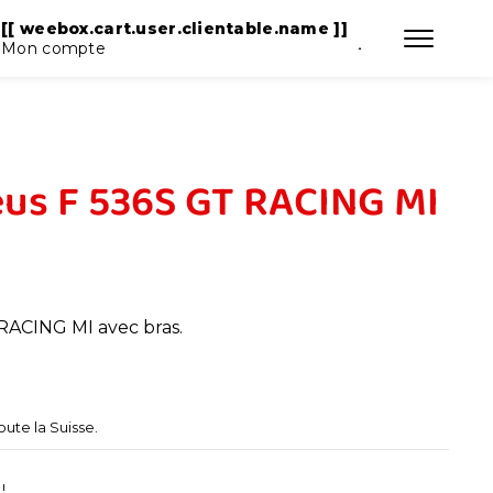
T ]]
[[ weebox.cart.user.clientable.name ]]
Mon compte
us F 536S GT RACING MI
ACING MI avec bras.
oute la Suisse.
!