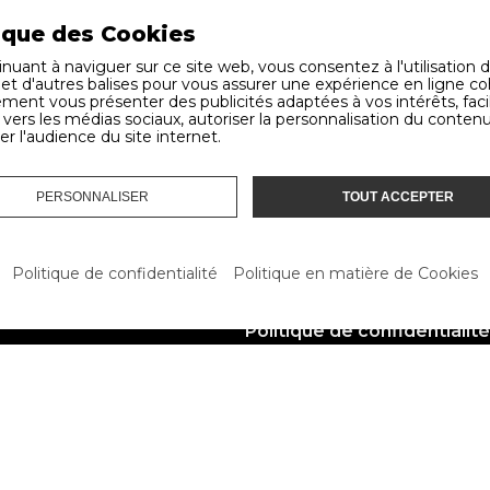
ique des Cookies
nuant à naviguer sur ce site web, vous consentez à l'utilisation 
 et d'autres balises pour vous assurer une expérience en ligne c
ment vous présenter des publicités adaptées à vos intérêts, facil
vers les médias sociaux, autoriser la personnalisation du contenu
er l'audience du site internet.
PERSONNALISER
TOUT ACCEPTER
ALE À GLAND:
LIENS UTILES
nitures Auto SA
Livraisons
e la Crétaux 8
Conditions générales
Politique de confidentialité
Politique en matière de Cookies
ouillons
Contact
nd
Politique de confidentialité
Politique des Cookies
Démonte pneus F 536S GT RACING MI avec bras.
22 364 50 72