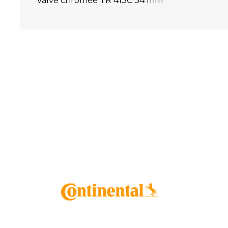
Valve chromée TR 413C 34 mm