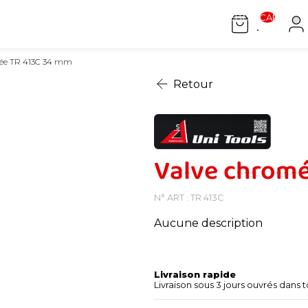
[[ WEEBOX.CART.COUN
mée TR 413C 34 mm
Retour
Valve chrom
N° ART : TR 413C
Aucune description
Livraison rapide
Livraison sous 3 jours ouvrés dans t