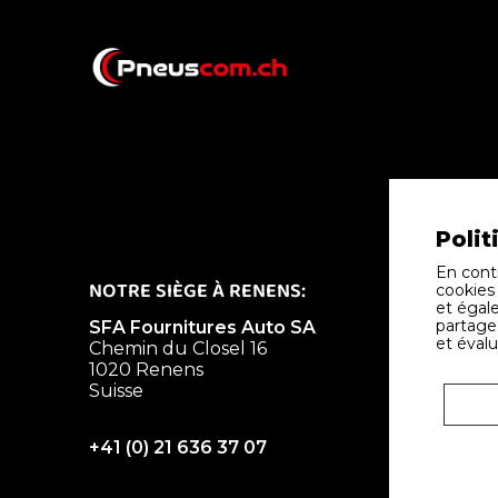
Polit
En conti
NOTRE SIÈGE À RENENS:
SUCCURS
cookies
et égale
partage 
SFA Fournitures Auto SA
SFA Four
et évalu
Chemin du Closel 16
Chemin d
1020 Renens
ZI des Av
Suisse
1196 Gla
Suisse
+41 (0) 21 636 37 07
+41 (0) 