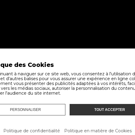
ique des Cookies
nuant à naviguer sur ce site web, vous consentez à l'utilisation 
ALE À GLAND:
LIENS UTILES
 et d'autres balises pour vous assurer une expérience en ligne c
ment vous présenter des publicités adaptées à vos intérêts, facil
vers les médias sociaux, autoriser la personnalisation du contenu
nitures Auto SA
Livraisons
er l'audience du site internet.
e la Crétaux 8
Conditions générales
ouillons
Contact
nd
PERSONNALISER
TOUT ACCEPTER
Politique de confidentialité
Politique des Cookies
22 364 50 72
Politique de confidentialité
Politique en matière de Cookies