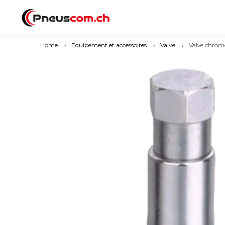
Home
›
Equipement et accessoires
›
Valve
›
Valve chro