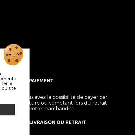
de
ohérente
PAIEMENT
iter le
 du site
Vous avez la possibilité de payer par
facture ou comptant lors du retrait
de votre marchandise.
LIVRAISON OU RETRAIT