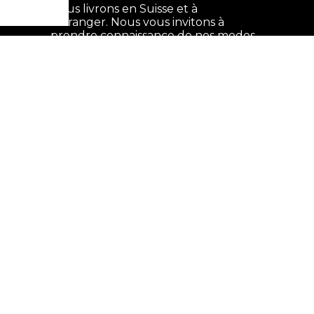
Nous livrons en Suisse et à
l'étranger. Nous vous invitons à
prendre connaissance de nos modes
et tarifs de
livraison
avant de
procéder à votre commande.
DESIGNED &
DEVELOPED BY