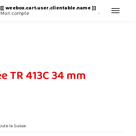
T ]]
[[ weebox.cart.user.clientable.name ]]
Mon compte
ée TR 413C 34 mm
oute la Suisse.