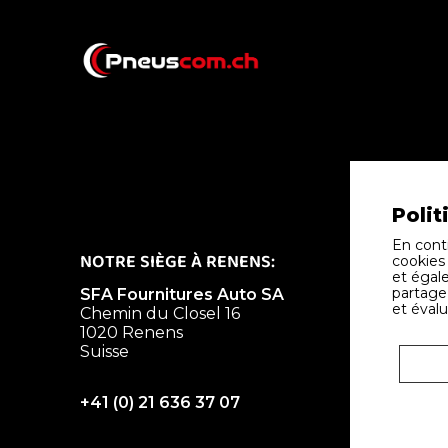
Polit
En conti
NOTRE SIÈGE À RENENS:
SUCCURS
cookies
et égale
partage 
SFA Fournitures Auto SA
SFA Four
et évalu
Chemin du Closel 16
Chemin d
1020 Renens
ZI des Av
Suisse
1196 Gla
Suisse
+41 (0) 21 636 37 07
+41 (0) 