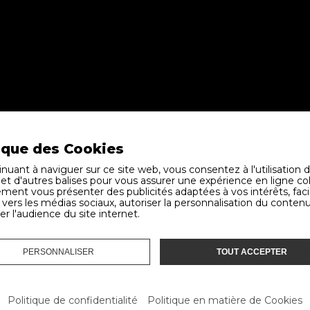
ique des Cookies
nuant à naviguer sur ce site web, vous consentez à l'utilisation 
ALE À GLAND:
LIENS UTILES
 et d'autres balises pour vous assurer une expérience en ligne c
ment vous présenter des publicités adaptées à vos intérêts, facil
vers les médias sociaux, autoriser la personnalisation du contenu
nitures Auto SA
Livraisons
er l'audience du site internet.
e la Crétaux 8
Conditions générales
ouillons
Contact
nd
PERSONNALISER
TOUT ACCEPTER
Politique de confidentialité
Politique des Cookies
22 364 50 72
Politique de confidentialité
Politique en matière de Cookies