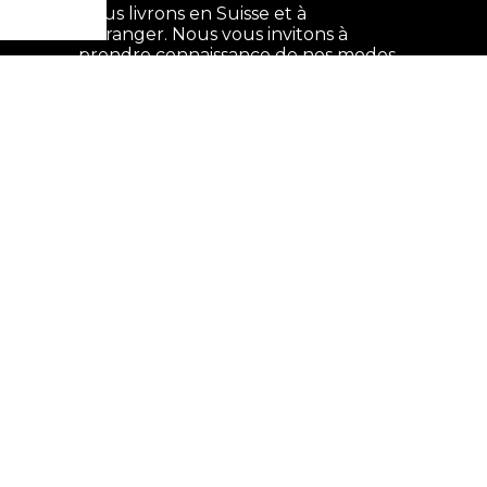
Nous livrons en Suisse et à
l'étranger. Nous vous invitons à
prendre connaissance de nos modes
et tarifs de
livraison
avant de
procéder à votre commande.
DESIGNED &
DEVELOPED BY