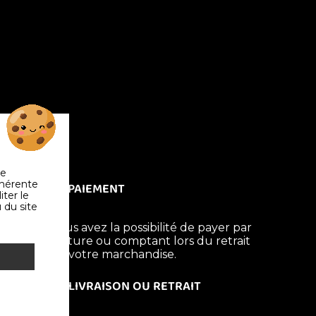
de
ohérente
PAIEMENT
iter le
 du site
Vous avez la possibilité de payer par
facture ou comptant lors du retrait
de votre marchandise.
LIVRAISON OU RETRAIT