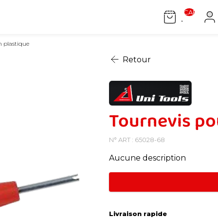
[[ WEEBOX.CART.COUN
n plastique
Retour
Tournevis po
N° ART : 65028-68
Aucune description
Livraison rapide